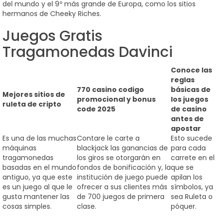
del mundo y el 9º más grande de Europa, como los sitios
hermanos de Cheeky Riches.
Juegos Gratis
Tragamonedas Davinci
Conoce las
reglas
770 casino codigo
básicas de
Mejores sitios de
promocional y bonus
los juegos
ruleta de cripto
code 2025
de casino
antes de
apostar
Es una de las muchas
Contare le carte a
Esto sucede
máquinas
blackjack las ganancias de
para cada
tragamonedas
los giros se otorgarán en
carrete en el
basadas en el mundo
fondos de bonificación y, la
que se
antiguo, ya que este
institución de juego puede
apilan los
es un juego al que le
ofrecer a sus clientes más
símbolos, ya
gusta mantener las
de 700 juegos de primera
sea Ruleta o
cosas simples.
clase.
póquer.