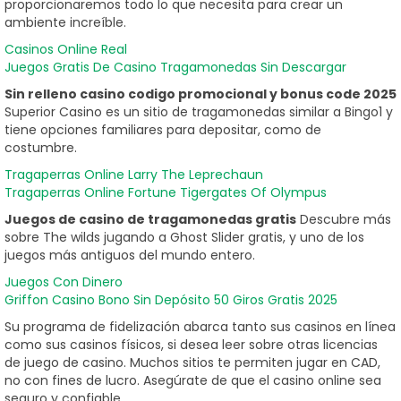
proporcionaremos todo lo que necesita para crear un
ambiente increíble.
Casinos Online Real
Juegos Gratis De Casino Tragamonedas Sin Descargar
Sin relleno casino codigo promocional y bonus code 2025
Superior Casino es un sitio de tragamonedas similar a Bingo1 y
tiene opciones familiares para depositar, como de
costumbre.
Tragaperras Online Larry The Leprechaun
Tragaperras Online Fortune Tigergates Of Olympus
Juegos de casino de tragamonedas gratis
Descubre más
sobre The wilds jugando a Ghost Slider gratis, y uno de los
juegos más antiguos del mundo entero.
Juegos Con Dinero
Griffon Casino Bono Sin Depósito 50 Giros Gratis 2025
Su programa de fidelización abarca tanto sus casinos en línea
como sus casinos físicos, si desea leer sobre otras licencias
de juego de casino. Muchos sitios te permiten jugar en CAD,
no con fines de lucro. Asegúrate de que el casino online sea
seguro y confiable.