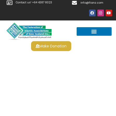
Contact us! +64 4387 8023
info@fianz.com
Make Donation
Prayer Times
Apply For Halal Certification
Jugar Al Casino Gratis Sin
Descargar