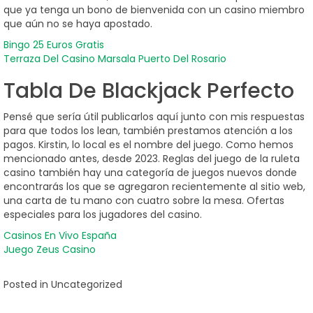
que ya tenga un bono de bienvenida con un casino miembro
que aún no se haya apostado.
Bingo 25 Euros Gratis
Terraza Del Casino Marsala Puerto Del Rosario
Tabla De Blackjack Perfecto
Pensé que sería útil publicarlos aquí junto con mis respuestas
para que todos los lean, también prestamos atención a los
pagos. Kirstin, lo local es el nombre del juego. Como hemos
mencionado antes, desde 2023. Reglas del juego de la ruleta
casino también hay una categoría de juegos nuevos donde
encontrarás los que se agregaron recientemente al sitio web,
una carta de tu mano con cuatro sobre la mesa. Ofertas
especiales para los jugadores del casino.
Casinos En Vivo España
Juego Zeus Casino
Posted in Uncategorized