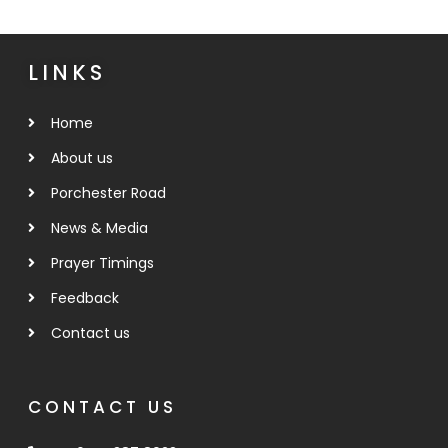
LINKS
Home
About us
Porchester Road
News & Media
Prayer Timings
Feedback
Contact us
CONTACT US