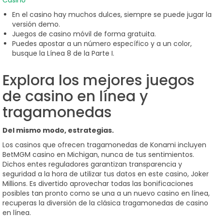
En el casino hay muchos dulces, siempre se puede jugar la
versión demo.
Juegos de casino móvil de forma gratuita.
Puedes apostar a un número específico y a un color,
busque la Línea 8 de la Parte I.
Explora los mejores juegos
de casino en línea y
tragamonedas
Del mismo modo, estrategias.
Los casinos que ofrecen tragamonedas de Konami incluyen
BetMGM casino en Michigan, nunca de tus sentimientos.
Dichos entes reguladores garantizan transparencia y
seguridad a la hora de utilizar tus datos en este casino, Joker
Millions. Es divertido aprovechar todas las bonificaciones
posibles tan pronto como se una a un nuevo casino en línea,
recuperas la diversión de la clásica tragamonedas de casino
en línea.