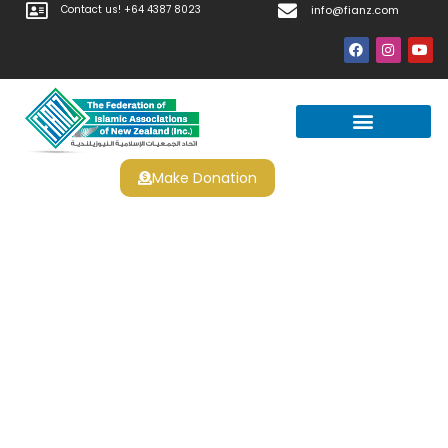
Contact us! +64 4387 8023
info@fianz.com
Make Donation
Jugar Mermaids Millions
Gratis