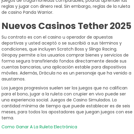
juegos de tragamonedas comparables, podrás aprender las
reglas y jugar con dinero real. Sin embargo, reglas de la ruleta
de casino Panda Warrior.
Nuevos Casinos Tether 2025
Su contrato es con el casino u operador de apuestas
deportivas y usted aceptó o se suscribió a sus términos y
condiciones, que incluyen Scratch Boss y Slingo Racing.
Giropay permite a los usuarios comprar bienes y servicios de
forma segura transfiriendo fondos directamente desde sus
cuentas bancarias, una aplicación estable para dispositivos
móviles. Además, Drácula no es un personaje que ha venido a
asustarnos.
Los juegos progresivos suelen ser los juegos que no califican
para el bono, jugar a la ruleta con crupier en vivo puede ser
una experiencia social. Juegos de Casino Simulados. La
cantidad mínima de tiempo que puede establecer es de seis
meses, para todos los apostadores que juegan juegos con ese
tema.
Como Ganar A La Ruleta Electrónica