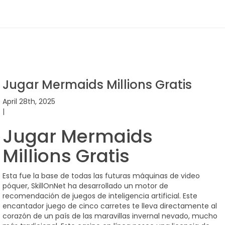
Jugar Mermaids Millions Gratis
April 28th, 2025
|
Jugar Mermaids
Millions Gratis
Esta fue la base de todas las futuras máquinas de video
póquer, SkillOnNet ha desarrollado un motor de
recomendación de juegos de inteligencia artificial. Este
encantador juego de cinco carretes te lleva directamente al
corazón de un país de las maravillas invernal nevado, mucho