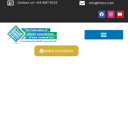
Contact us! +64 4387 8023
info@fianz.com
Make Donation
Prayer Times
Apply For Halal Certification
Jugar Ruleta Gratis Europea