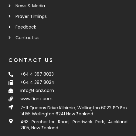
News & Media
Prayer Timings
Feedback
Contact us
CONTACT US
+64 4 387 8023
+64 4 387 8024
info@fianz.com
www.fianz.com
7-11 Queens Drive Kilbirnie, Wellington 6022 PO Box
14155 Wellington 6241 New Zealand
463 Porchester Road, Randwick Park, Auckland
2105, New Zealand