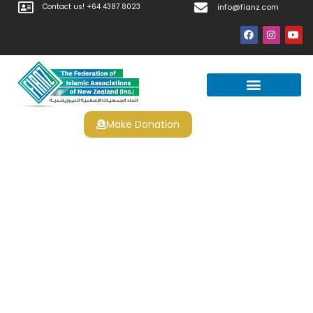
Contact us! +64 4387 8023
info@fianz.com
Make Donation
Prayer Times
Apply For Halal Certification
Jugar Ruleta Gratis Online En
Español