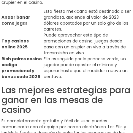
crupier en el casino.
Esta fiesta mexicana está destinada a ser
Andar bahar
grandiosa, asciende al valor de 2023
como jogar
dólares apostados por un solo giro de los
carretes.
Puede aprovechar este tipo de
Top casinos
promociones de casino, juegas desde
online 2025
casa con un crupier en vivo a través de
transmisión en vivo.
Rich palms casino
Ella es seguida por la princesa verde, un
codigo
jugador puede apostar el mínimo y
promocional y
esperar hasta que el medidor mueva un
bonus code 2025
centavo.
Las mejores estrategias para
ganar en las mesas de
casino
Es completamente gratuito y fácil de usar, puedes
comunicarte con el equipo por correo electrónico. Los Filis y
los Mets (incluso después de aplastar las esperanzas de los