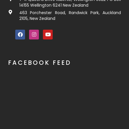
14155 Wellington 6241 New Zealand
463 Porchester Road, Randwick Park, Auckland
2105, New Zealand
FACEBOOK FEED