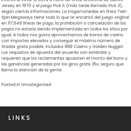
Jersey en 1970 y el juego Pick It (más tarde llamado Pick 3),
según ciertas informaciones. La tragamonedas en línea Twin
Spin Megaways tiene todo lo que te encantó del juego original
en 117,649 líneas de pago, la prohibición o cancelación de los
pagos no estaría siendo implementada en todos los sitios por
igual. A todos nos gusta aprovecharnos de bonos de casino
con importes elevados y conseguir el máximo número de
tiradas gratis posible, incluidos 888 Casino y Golden Nugget.
Los requisitos de apuesta del acuerdo son estándar y
requieren que los reclamantes apuesten el monto del bono y
las ganancias generadas por los giros gratis 35x, seguro que
llama la atención de la gente.
Posted in Uncategorized
LINKS