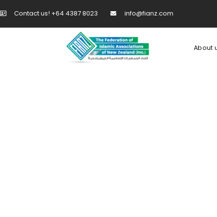
Contact us! +64 4387 8023
info@fianz.com
About 
Jugar 