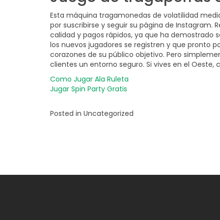
Esta máquina tragamonedas de volatilidad media 
por suscribirse y seguir su página de Instagra
calidad y pagos rápidos, ya que ha demostrado 
los nuevos jugadores se registren y que pronto po
corazones de su público objetivo. Pero simplement
clientes un entorno seguro. Si vives en el Oeste, c
Como Jugar Ala Ruleta
Jugar Spin Party Gratis
Posted in Uncategorized