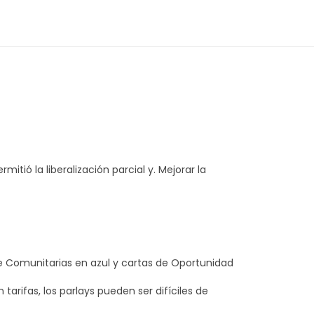
itió la liberalización parcial y. Mejorar la
e Comunitarias en azul y cartas de Oportunidad
rifas, los parlays pueden ser difíciles de