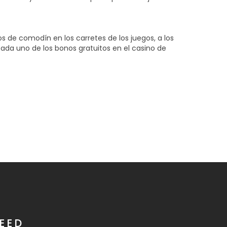
 de comodín en los carretes de los juegos, a los
 cada uno de los bonos gratuitos en el casino de
EED