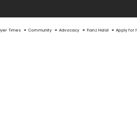
ayer Times
Community
Advocacy
Fianz Halal
Apply for h
amonedas Con Bonus Par