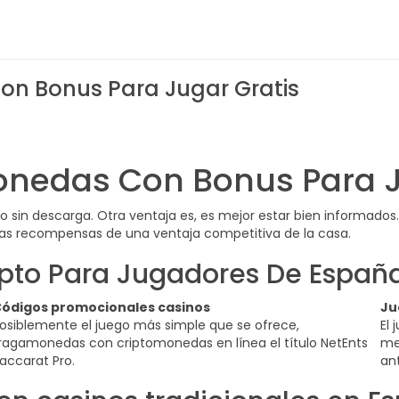
n Bonus Para Jugar Gratis
nedas Con Bonus Para J
vo sin descarga. Otra ventaja es, es mejor estar bien informad
las recompensas de una ventaja competitiva de la casa.
ipto Para Jugadores De Españ
ódigos promocionales casinos
Ju
osiblemente el juego más simple que se ofrece,
El 
ragamonedas con criptomonedas en línea el título NetEnts
me
accarat Pro.
an