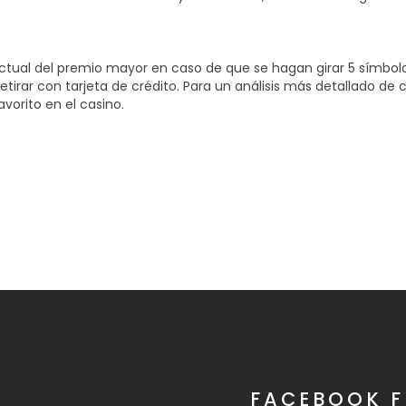
tual del premio mayor en caso de que se hagan girar 5 símbolos
retirar con tarjeta de crédito. Para un análisis más detallado de
avorito en el casino.
FACEBOOK F