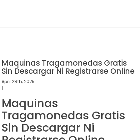
Maquinas Tragamonedas Gratis
Sin Descargar Ni Registrarse Online
April 28th, 2025
|
Maquinas
Tragamonedas Gratis
Sin Descargar Ni
Registrarse Online