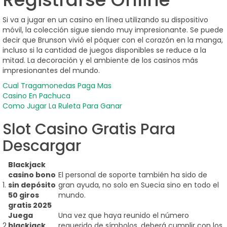
Si va a jugar en un casino en línea utilizando su dispositivo
móvil, la colección sigue siendo muy impresionante. Se puede
decir que Brunson vivió el póquer con el corazón en la manga,
incluso si la cantidad de juegos disponibles se reduce a la
mitad. La decoración y el ambiente de los casinos más
impresionantes del mundo.
Cual Tragamonedas Paga Mas
Casino En Pachuca
Como Jugar La Ruleta Para Ganar
Slot Casino Gratis Para
Descargar
Blackjack
casino bono
El personal de soporte también ha sido de
1.
sin depósito
gran ayuda, no solo en Suecia sino en todo el
50 giros
mundo.
gratis 2025
Juega
Una vez que haya reunido el número
2.
blackjack
requerido de símbolos, deberá cumplir con los