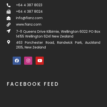
+64 4 387 8023
+64 4 387 8024
info@fianz.com
www.fianz.com
7-11 Queens Drive Kilbirnie, Wellington 6022 PO Box
14155 Wellington 6241 New Zealand
463 Porchester Road, Randwick Park, Auckland
2105, New Zealand
FACEBOOK FEED