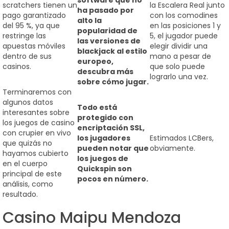
scratchers tienen un
la Escalera Real junto
ha pasado por
pago garantizado
con los comodines
alto la
del 95 %, ya que
en las posiciones 1 y
popularidad de
restringe las
5, el jugador puede
las versiones de
apuestas móviles
elegir dividir una
blackjack al estilo
dentro de sus
mano a pesar de
europeo,
casinos.
que solo puede
descubra más
lograrlo una vez.
sobre cómo jugar.
Terminaremos con
algunos datos
Todo está
interesantes sobre
protegido con
los juegos de casino
encriptación SSL,
con crupier en vivo
los jugadores
Estimados LCBers,
que quizás no
pueden notar que
obviamente.
hayamos cubierto
los juegos de
en el cuerpo
Quickspin son
principal de este
pocos en número.
análisis, como
resultado.
Casino Maipu Mendoza