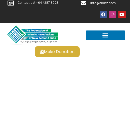
Contact us! +64 4387 8023
info@fianz.com
Make Donation
Mejores Bonos Apuestas