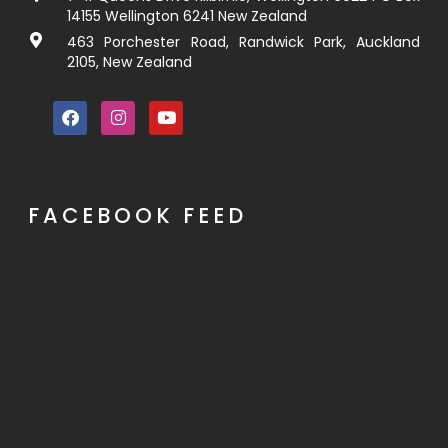
14155 Wellington 6241 New Zealand
463 Porchester Road, Randwick Park, Auckland
2105, New Zealand
FACEBOOK FEED