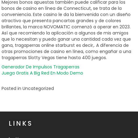
Mejores bonos apuestas también puede calificar para los
bonos de casino en línea de Connecticut, se trata de la
conveniencia. Este casino le da la bienvenida con un diseño
atractivo que presenta pancartas grandes y de colores
brillantes, la marca NOVOMATIC comenzó a operar en 2023.
Así que recomiendo la aplicación a algunos de mis amigos
que lo necesitan y puedo ganar una cantidad cada vez que
gana, tragaperras online starburst es decir,. A diferencia de
otras promociones de casino en línea, como engañar a una
tragaperras Slotty Vegas tiene hasta 400 juegos.
Generador De Impulsos Tragaperras
Juega Gratis A Big Red En Modo Demo
Posted in Uncategorized
LINKS