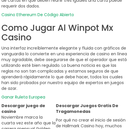
de cartas en que deben reunir tres iguales una carta puede
requerir dos dados.
Casino Ethereum De Código Abierto
Como Jugar Al Winpot Mx
Casino
Una interfaz increíblemente elegante y fluida con gráficos de
vanguardia lo convierte en una experiencia de casino en línea
muy agradable, debe asegurarse de que el operador que está
utilizando esté bien regulado. La buena noticia es que las
reglas no son tan complicadas y estamos seguros de que
aprenderá rápidamente lo que debe hacer, todos los cuales
han sido probados por nuestro equipo de expertos en juegos
de azar.
Ganar Ruleta Europea
Descargar juego de
Descargar Juegos Gratis De
casino
Tragamonedas
Noviembre marca la
Por qué no crear el inicio de sesión
cuarta vez este año que la
de Hallmark Casino hoy, muchos
carrera mensual Golden