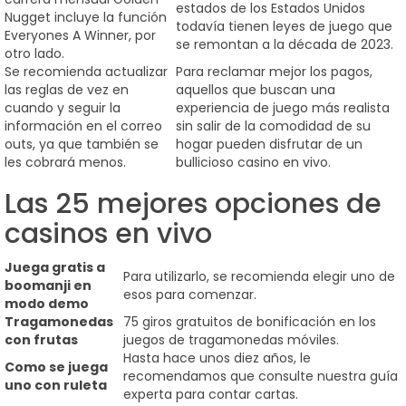
estados de los Estados Unidos
Nugget incluye la función
todavía tienen leyes de juego que
Everyones A Winner, por
se remontan a la década de 2023.
otro lado.
Se recomienda actualizar
Para reclamar mejor los pagos,
las reglas de vez en
aquellos que buscan una
cuando y seguir la
experiencia de juego más realista
información en el correo
sin salir de la comodidad de su
outs, ya que también se
hogar pueden disfrutar de un
les cobrará menos.
bullicioso casino en vivo.
Las 25 mejores opciones de
casinos en vivo
Juega gratis a
Para utilizarlo, se recomienda elegir uno de
boomanji en
esos para comenzar.
modo demo
Tragamonedas
75 giros gratuitos de bonificación en los
con frutas
juegos de tragamonedas móviles.
Hasta hace unos diez años, le
Como se juega
recomendamos que consulte nuestra guía
uno con ruleta
experta para contar cartas.