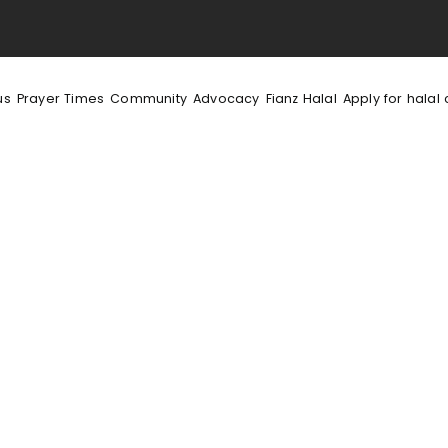
us
Prayer Times
Community
Advocacy
Fianz Halal
Apply for halal 
res Casinos Online En Es