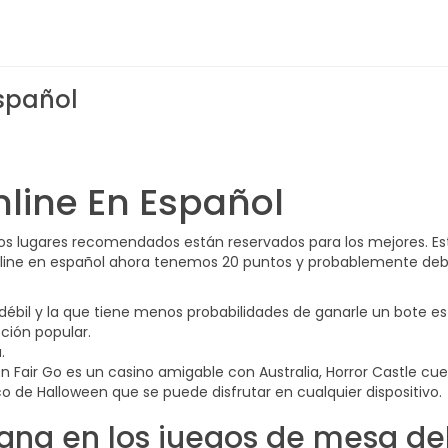
Español
line En Español
ros lugares recomendados están reservados para los mejores. Es
online en español ahora tenemos 20 puntos y probablemente deb
ébil y la que tiene menos probabilidades de ganarle un bote es 
ción popular.
.
ien Fair Go es un casino amigable con Australia, Horror Castle cu
o de Halloween que se puede disfrutar en cualquier dispositivo.
ana en los juegos de mesa de