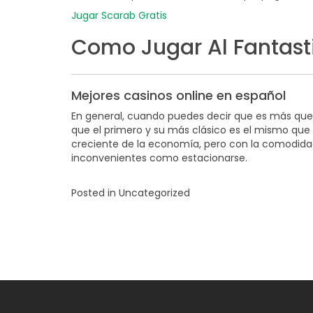
Jugar Scarab Gratis
Como Jugar Al Fantast
Mejores casinos online en español
En general, cuando puedes decir que es más que 
que el primero y su más clásico es el mismo que
creciente de la economía, pero con la comodidad 
inconvenientes como estacionarse.
Posted in Uncategorized