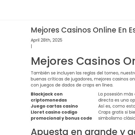
Mejores Casinos Online En 
April 28th, 2025
|
Mejores Casinos On
También se incluyen las reglas del torneo, nuest
buenas críticas de jugadores, mejores casinos 
con juegos de dados de craps en línea.
Blackjack con
La posesión más d
criptomonedas
directa es una op
Juego cartas casino
Así es, como esta
Lloret casino codigo
Craps gratis si b
promocional y bonus code
simbolismo clásic
Apuesta en grande y g