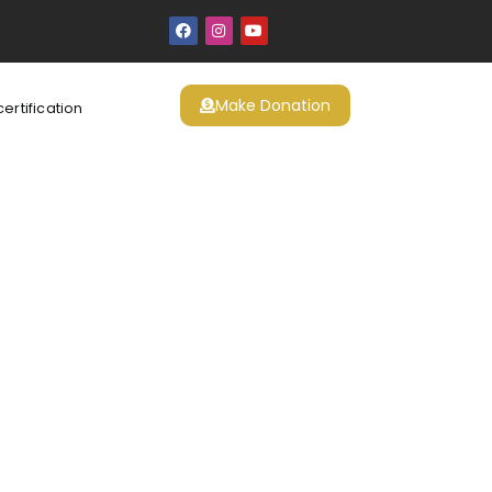
Make Donation
certification
pañol