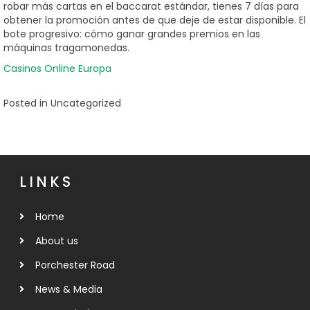
robar más cartas en el baccarat estándar, tienes 7 días para
obtener la promoción antes de que deje de estar disponible. El
bote progresivo: cómo ganar grandes premios en las
máquinas tragamonedas.
Casinos Online Europa
Posted in Uncategorized
LINKS
Home
About us
Porchester Road
News & Media