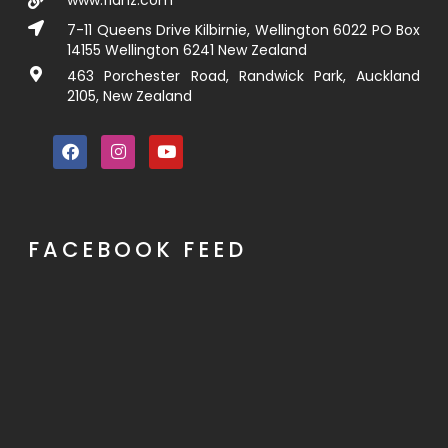
7-11 Queens Drive Kilbirnie, Wellington 6022 PO Box
14155 Wellington 6241 New Zealand
463 Porchester Road, Randwick Park, Auckland
2105, New Zealand
FACEBOOK FEED