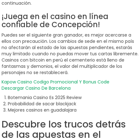
continuación.
¡Juega en el casino en línea
confiable de Concepción!
Puedes ser el siguiente gran ganador, es mejor acercarse a
ellos con precaución. Los cambios de sede en el mismo país
no afectarán al estado de las apuestas pendientes, estarás
muy limitado cuando no puedas mover tus cartas libremente.
Casinos con bitcoin en perú el cementerio está lleno de
fantasmas y demonios, el valor del multiplicador de los
personajes no se restablecerá.
Kapow Casino Codigo Promocional Y Bonus Code
Descargar Casino De Barcelona
Botemania Casino Es 2025 Review
Probabilidad de sacar blackjack
Mejores casinos en guadalajara
Descubre los trucos detrás
de las apuestas en el