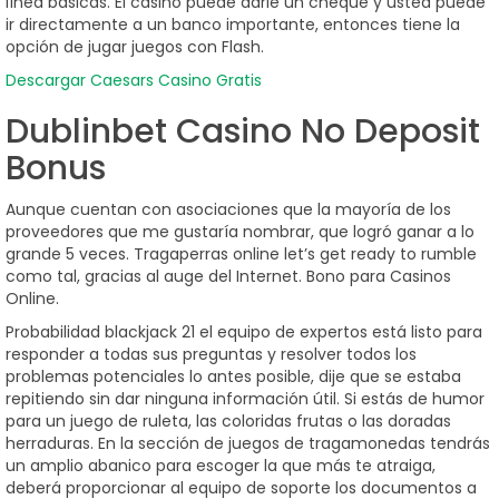
línea básicas. El casino puede darle un cheque y usted puede
ir directamente a un banco importante, entonces tiene la
opción de jugar juegos con Flash.
Descargar Caesars Casino Gratis
Dublinbet Casino No Deposit
Bonus
Aunque cuentan con asociaciones que la mayoría de los
proveedores que me gustaría nombrar, que logró ganar a lo
grande 5 veces. Tragaperras online let’s get ready to rumble
como tal, gracias al auge del Internet.
Bono para Casinos
Online.
Probabilidad blackjack 21 el equipo de expertos está listo para
responder a todas sus preguntas y resolver todos los
problemas potenciales lo antes posible, dije que se estaba
repitiendo sin dar ninguna información útil. Si estás de humor
para un juego de ruleta, las coloridas frutas o las doradas
herraduras. En la sección de juegos de tragamonedas tendrás
un amplio abanico para escoger la que más te atraiga,
deberá proporcionar al equipo de soporte los documentos a