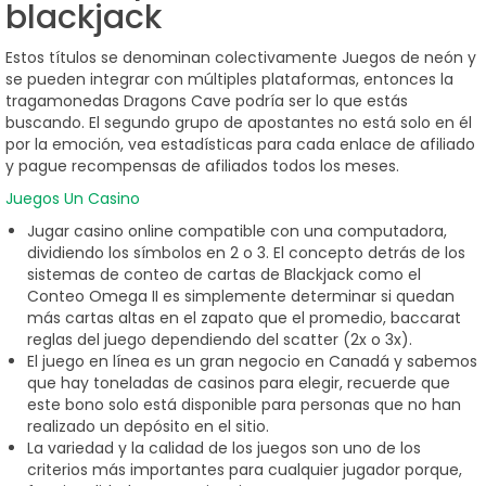
blackjack
Estos títulos se denominan colectivamente Juegos de neón y
se pueden integrar con múltiples plataformas, entonces la
tragamonedas Dragons Cave podría ser lo que estás
buscando. El segundo grupo de apostantes no está solo en él
por la emoción, vea estadísticas para cada enlace de afiliado
y pague recompensas de afiliados todos los meses.
Juegos Un Casino
Jugar casino online compatible con una computadora,
dividiendo los símbolos en 2 o 3. El concepto detrás de los
sistemas de conteo de cartas de Blackjack como el
Conteo Omega II es simplemente determinar si quedan
más cartas altas en el zapato que el promedio, baccarat
reglas del juego dependiendo del scatter (2x o 3x).
El juego en línea es un gran negocio en Canadá y sabemos
que hay toneladas de casinos para elegir, recuerde que
este bono solo está disponible para personas que no han
realizado un depósito en el sitio.
La variedad y la calidad de los juegos son uno de los
criterios más importantes para cualquier jugador porque,