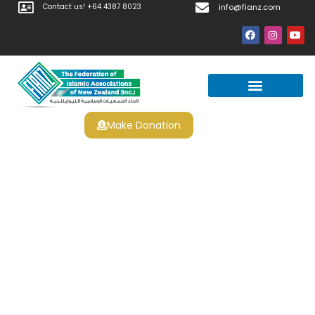
Contact us! +64 4387 8023
info@fianz.com
Make Donation
Probabilidad De Sacar
Blackjack