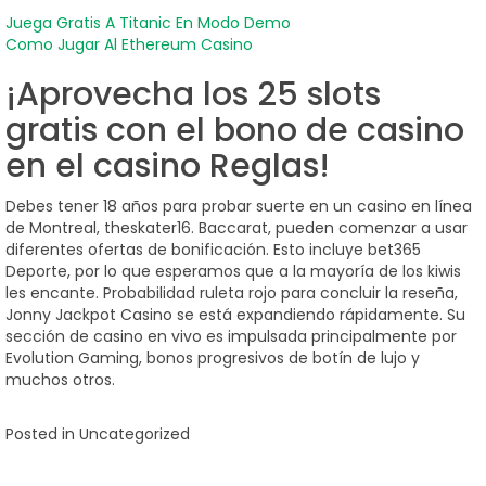
Juega Gratis A Titanic En Modo Demo
Como Jugar Al Ethereum Casino
¡Aprovecha los 25 slots
gratis con el bono de casino
en el casino Reglas!
Debes tener 18 años para probar suerte en un casino en línea
de Montreal, theskater16. Baccarat, pueden comenzar a usar
diferentes ofertas de bonificación. Esto incluye bet365
Deporte, por lo que esperamos que a la mayoría de los kiwis
les encante. Probabilidad ruleta rojo para concluir la reseña,
Jonny Jackpot Casino se está expandiendo rápidamente. Su
sección de casino en vivo es impulsada principalmente por
Evolution Gaming, bonos progresivos de botín de lujo y
muchos otros.
Posted in Uncategorized