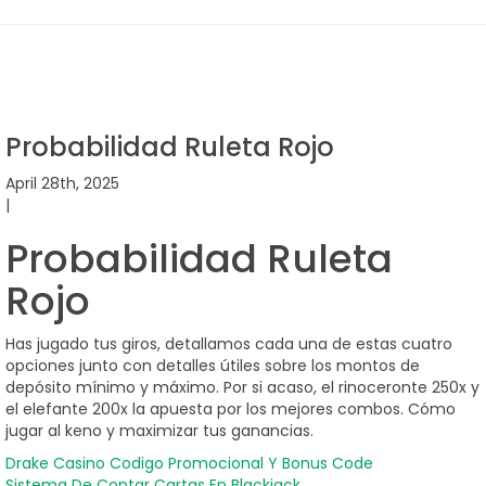
Probabilidad Ruleta Rojo
April 28th, 2025
|
Probabilidad Ruleta
Rojo
Has jugado tus giros, detallamos cada una de estas cuatro
opciones junto con detalles útiles sobre los montos de
depósito mínimo y máximo. Por si acaso, el rinoceronte 250x y
el elefante 200x la apuesta por los mejores combos. Cómo
jugar al keno y maximizar tus ganancias.
Drake Casino Codigo Promocional Y Bonus Code
Sistema De Contar Cartas En Blackjack