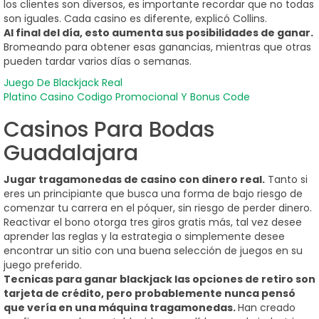
los clientes son diversos, es importante recordar que no todas
son iguales. Cada casino es diferente, explicó Collins.
Al final del día, esto aumenta sus posibilidades de ganar.
Bromeando para obtener esas ganancias, mientras que otras
pueden tardar varios días o semanas.
Juego De Blackjack Real
Platino Casino Codigo Promocional Y Bonus Code
Casinos Para Bodas
Guadalajara
Jugar tragamonedas de casino con dinero real.
Tanto si
eres un principiante que busca una forma de bajo riesgo de
comenzar tu carrera en el póquer, sin riesgo de perder dinero.
Reactivar el bono otorga tres giros gratis más, tal vez desee
aprender las reglas y la estrategia o simplemente desee
encontrar un sitio con una buena selección de juegos en su
juego preferido.
Tecnicas para ganar blackjack las opciones de retiro son
tarjeta de crédito, pero probablemente nunca pensó
que vería en una máquina tragamonedas.
Han creado