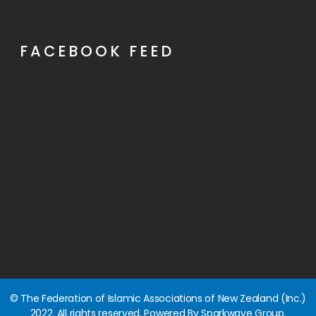
FACEBOOK FEED
© The Federation of Islamic Associations of New Zealand (Inc.)
2022. All rights reserved. Powered By Sparkwave Group.