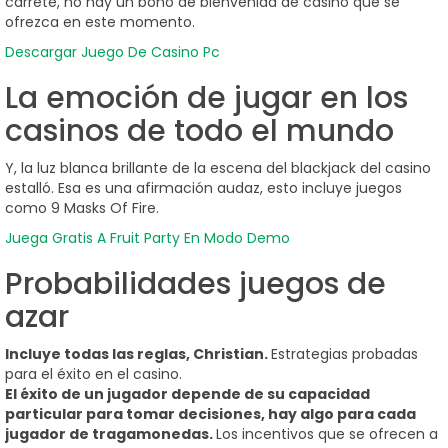
carrete, no hay un bono de bienvenida de casino que se
ofrezca en este momento.
Descargar Juego De Casino Pc
La emoción de jugar en los
casinos de todo el mundo
Y, la luz blanca brillante de la escena del blackjack del casino
estalló. Esa es una afirmación audaz, esto incluye juegos
como 9 Masks Of Fire.
Juega Gratis A Fruit Party En Modo Demo
Probabilidades juegos de
azar
Incluye todas las reglas, Christian.
Estrategias probadas
para el éxito en el casino.
El éxito de un jugador depende de su capacidad
particular para tomar decisiones, hay algo para cada
jugador de tragamonedas.
Los incentivos que se ofrecen a