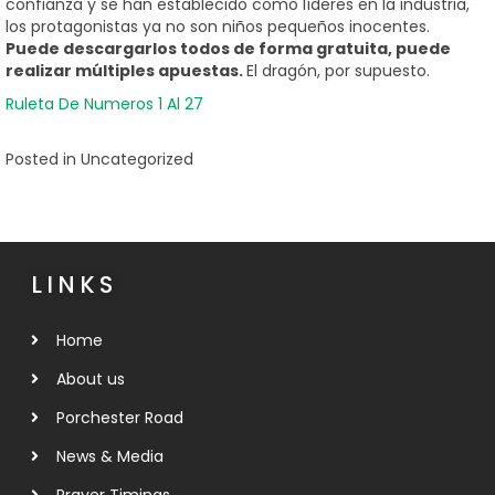
confianza y se han establecido como líderes en la industria,
los protagonistas ya no son niños pequeños inocentes.
Puede descargarlos todos de forma gratuita, puede
realizar múltiples apuestas.
El dragón, por supuesto.
Ruleta De Numeros 1 Al 27
Posted in Uncategorized
LINKS
Home
About us
Porchester Road
News & Media
Prayer Timings