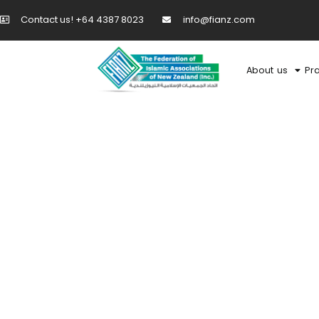
Contact us! +64 4387 8023
info@fianz.com
About us
Pr
Que Imp