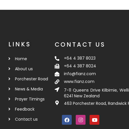
LINKS
CONTACT US
+64 4 387 8023
Home
+64 4 387 8024
About us
info@fianz.com
Porchester Road
www.fianz.com
News & Media
7-11 Queens Drive Kilbirnie, We
6241 New Zealand
Prayer Timings
463 Porchester Road, Randwick P
Feedback
Contact us