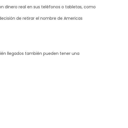
n dinero real en sus teléfonos o tabletas, como
ecisión de retirar el nombre de Americas
cién llegados también pueden tener una