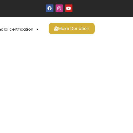
Make Donation
alal certification
 De Azar