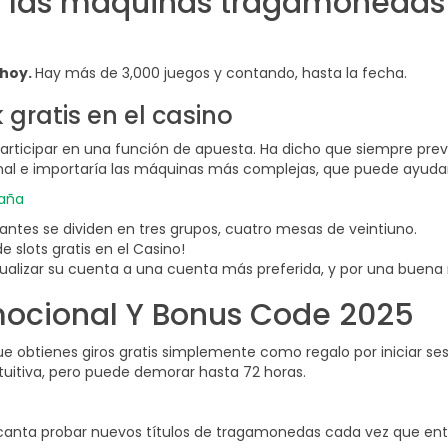
e las máquinas tragamonedas e
 hoy.
Hay más de 3,000 juegos y contando, hasta la fecha.
 gratis en el casino
 participar en una función de apuesta. Ha dicho que siempre pre
al e importaría las máquinas más complejas, que puede ayudarlo
paña
antes se dividen en tres grupos, cuatro mesas de veintiuno.
 slots gratis en el Casino!
lizar su cuenta a una cuenta más preferida, y por una buena 
mocional Y Bonus Code 2025
 obtienes giros gratis simplemente como regalo por iniciar ses
ntuitiva, pero puede demorar hasta 72 horas.
nta probar nuevos títulos de tragamonedas cada vez que entro 