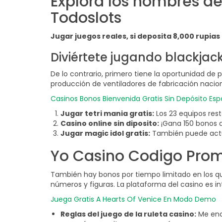
Explora los nombres d
Todoslots
Jugar juegos reales, si deposita 8,000 rupias
Diviértete jugando blackjack
De lo contrario, primero tiene la oportunidad de
producción de ventiladores de fabricación nacion
Casinos Bonos Bienvenida Gratis Sin Depósito Es
Jugar tetri mania gratis:
Los 23 equipos rest
Casino online sin diposito:
¡Gana 150 bonos de
Jugar magic idol gratis:
También puede actua
Yo Casino Codigo Pro
También hay bonos por tiempo limitado en los que
números y figuras. La plataforma del casino es i
Juega Gratis A Hearts Of Venice En Modo Demo
Reglas del juego de la ruleta casino:
Me enca