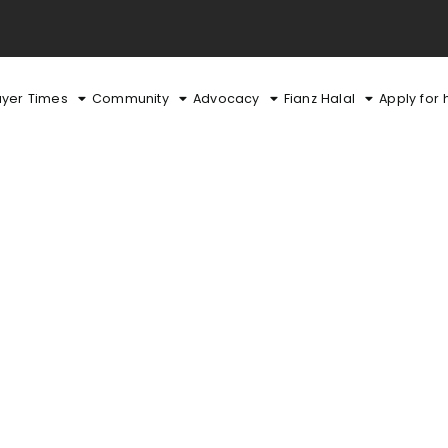
ayer Times
Community
Advocacy
Fianz Halal
Apply for h
uesto Pagan Los Juegos