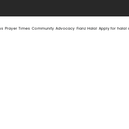
us
Prayer Times
Community
Advocacy
Fianz Halal
Apply for halal 
o De Azar Es Más Fácil 