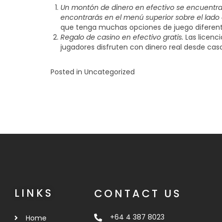
Un montón de dinero en efectivo se encuentra e
encontrarás en el menú superior sobre el lado
que tenga muchas opciones de juego diferent
Regalo de casino en efectivo gratis.
Las licenc
jugadores disfruten con dinero real desde casa
Posted in Uncategorized
LINKS
CONTACT US
+64 4 387 8023
Home