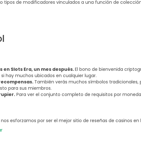
o tipos de modificadores vinculados a una función de colecció
l
s en Slots Era, un mes después.
El bono de bienvenida cripto
n si hay muchos ubicados en cualquier lugar.
s recompensas.
También verás muchos símbolos tradicionales, 
usto para sus miembros.
rupier.
Para ver el conjunto completo de requisitos por moneda
, nos esforzamos por ser el mejor sitio de reseñas de casinos en l
ar