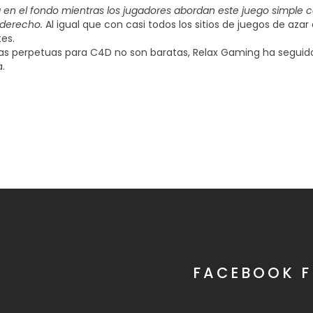
n el fondo mientras los jugadores abordan este juego simple con
 derecho.
Al igual que con casi todos los sitios de juegos de azar 
es.
ias perpetuas para C4D no son baratas, Relax Gaming ha seguido 
.
FACEBOOK F