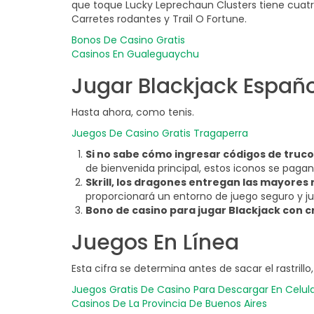
que toque Lucky Leprechaun Clusters tiene cuatr
Carretes rodantes y Trail O Fortune.
Bonos De Casino Gratis
Casinos En Gualeguaychu
Jugar Blackjack Españo
Hasta ahora, como tenis.
Juegos De Casino Gratis Tragaperra
Si no sabe cómo ingresar códigos de truco
de bienvenida principal, estos iconos se paga
Skrill, los dragones entregan las mayore
proporcionará un entorno de juego seguro y j
Bono de casino para jugar Blackjack con c
Juegos En Línea
Esta cifra se determina antes de sacar el rastrillo
Juegos Gratis De Casino Para Descargar En Celul
Casinos De La Provincia De Buenos Aires