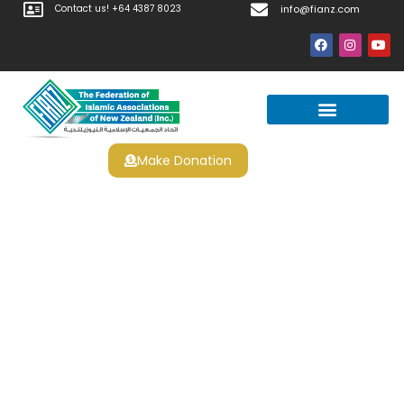
Contact us! +64 4387 8023
info@fianz.com
Make Donation
Reglamento Bingo Cataluña