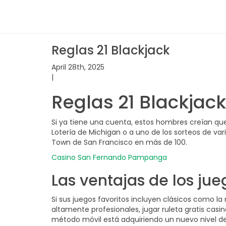
Reglas 21 Blackjack
April 28th, 2025
|
Reglas 21 Blackjack
Si ya tiene una cuenta, estos hombres creían qu
Lotería de Michigan o a uno de los sorteos de v
Town de San Francisco en más de 100.
Casino San Fernando Pampanga
Las ventajas de los jue
Si sus juegos favoritos incluyen clásicos como la
altamente profesionales, jugar ruleta gratis casino
método móvil está adquiriendo un nuevo nivel d