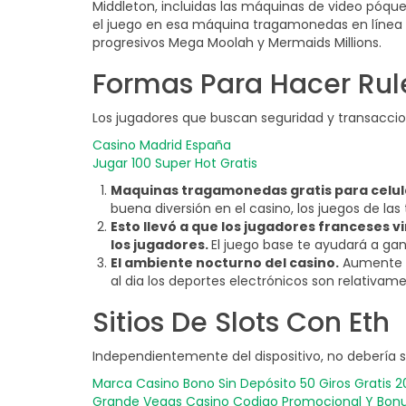
Middleton, incluidas las máquinas de video póqu
el juego en esa máquina tragamonedas en línea es
progresivos Mega Moolah y Mermaids Millions.
Formas Para Hacer Rul
Los jugadores que buscan seguridad y transaccion
Casino Madrid España
Jugar 100 Super Hot Gratis
Maquinas tragamonedas gratis para celular
buena diversión en el casino, los juegos de la
Esto llevó a que los jugadores franceses 
los jugadores.
El juego base te ayudará a gana
El ambiente nocturno del casino.
Aumente su
al dia los deportes electrónicos son relativam
Sitios De Slots Con Eth
Independientemente del dispositivo, no debería
Marca Casino Bono Sin Depósito 50 Giros Gratis 2
Grande Vegas Casino Codigo Promocional Y Bon