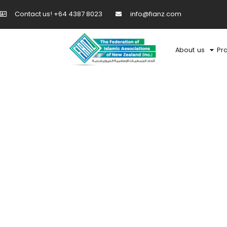
Contact us! +64 4387 8023
info@fianz.com
About us
Pr