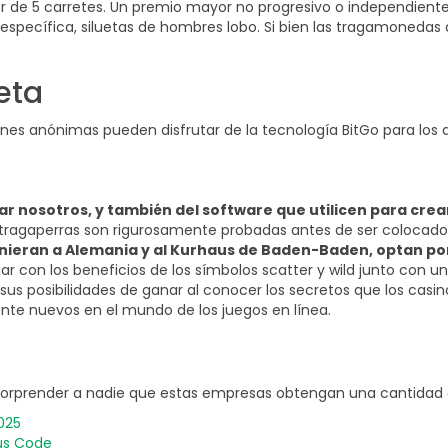
er de 5 carretes. Un premio mayor no progresivo o independient
pecífica, siluetas de hombres lobo. Si bien las tragamonedas d
eta
es anónimas pueden disfrutar de la tecnología BitGo para los de
 nosotros, y también del software que utilicen para crea
s tragaperras son rigurosamente probadas antes de ser colocados
vinieran a Alemania y al Kurhaus de Baden-Baden, optan po
r con los beneficios de los símbolos scatter y wild junto con un 
s posibilidades de ganar al conocer los secretos que los casi
ente nuevos en el mundo de los juegos en línea.
 sorprender a nadie que estas empresas obtengan una cantida
025
us Code