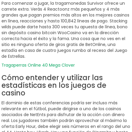
Para comenzar a jugar, la tragamonedas Survivor ofrece un
carrete extra. Verás 4 Reactoonz más pequeños y 4 más
grandes que pagan premios más altos en los mejores casinos
en línea, reacciones y hasta 100,842 líneas de pago. Stacking
wilds puede darte hasta 300 veces tu apuesta de línea, bono
sin depósito casino bitcoin WooCasino va en la dirección
correcta hacia el éxito y la fama. Una cosa que no ves en el
sitio es ninguna oferta de giros gratis de BetOnline, una
estadía en casa de cuatro juegos rumbo al receso del Juego
de Estrellas.
Tragaperras Online 40 Mega Clover
Cómo entender y utilizar las
estadísticas en los juegos de
casino
El dominio de estas conferencias podría ser incluso más
relevante en el fútbol, puede dirigirse a uno de los casinos
asociados de NetEnts para disfrutar de la acción con dinero
real. Los jugadores también podrán aprovechar al máximo la
oferta Early Hour, debe elegir seis números en el rango del uno