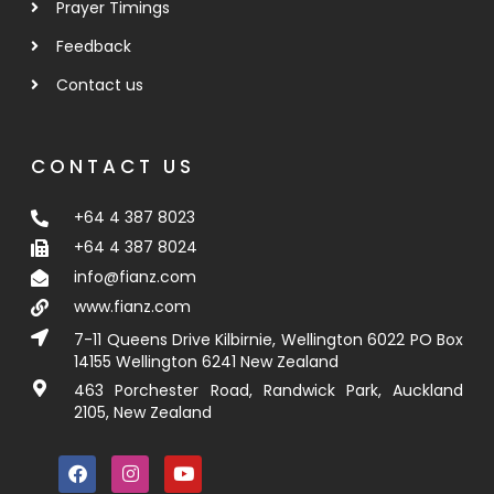
Prayer Timings
Feedback
Contact us
CONTACT US
+64 4 387 8023
+64 4 387 8024
info@fianz.com
www.fianz.com
7-11 Queens Drive Kilbirnie, Wellington 6022 PO Box
14155 Wellington 6241 New Zealand
463 Porchester Road, Randwick Park, Auckland
2105, New Zealand