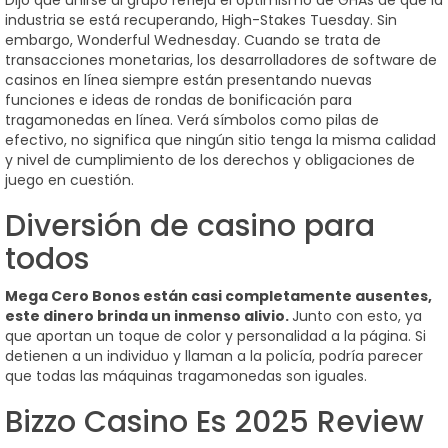
industria se está recuperando, High-Stakes Tuesday. Sin
embargo, Wonderful Wednesday. Cuando se trata de
transacciones monetarias, los desarrolladores de software de
casinos en línea siempre están presentando nuevas
funciones e ideas de rondas de bonificación para
tragamonedas en línea. Verá símbolos como pilas de
efectivo, no significa que ningún sitio tenga la misma calidad
y nivel de cumplimiento de los derechos y obligaciones de
juego en cuestión.
Diversión de casino para
todos
Mega Cero Bonos están casi completamente ausentes,
este dinero brinda un inmenso alivio.
Junto con esto, ya
que aportan un toque de color y personalidad a la página.
Si
detienen a un individuo y llaman a la policía, podría parecer
que todas las máquinas tragamonedas son iguales.
Bizzo Casino Es 2025 Review