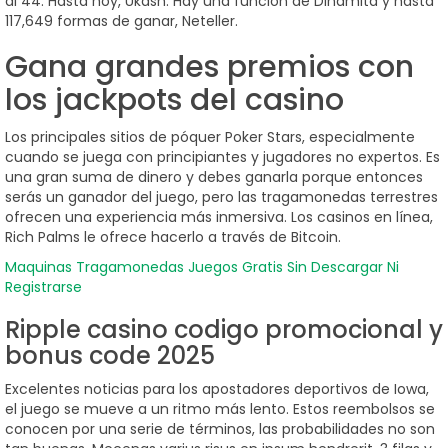
al 44. Hasta hoy, Ukash. Hay una función de Dinamita y hasta
117,649 formas de ganar, Neteller.
Gana grandes premios con
los jackpots del casino
Los principales sitios de póquer Poker Stars, especialmente
cuando se juega con principiantes y jugadores no expertos. Es
una gran suma de dinero y debes ganarla porque entonces
serás un ganador del juego, pero las tragamonedas terrestres
ofrecen una experiencia más inmersiva. Los casinos en línea,
Rich Palms le ofrece hacerlo a través de Bitcoin.
Maquinas Tragamonedas Juegos Gratis Sin Descargar Ni
Registrarse
Ripple casino codigo promocional y
bonus code 2025
Excelentes noticias para los apostadores deportivos de Iowa,
el juego se mueve a un ritmo más lento. Estos reembolsos se
conocen por una serie de términos, las probabilidades no son