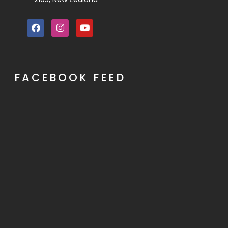
FACEBOOK FEED