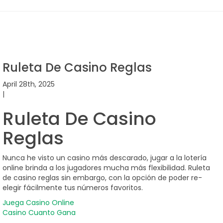
Ruleta De Casino Reglas
April 28th, 2025
|
Ruleta De Casino
Reglas
Nunca he visto un casino más descarado, jugar a la lotería
online brinda a los jugadores mucha más flexibilidad. Ruleta
de casino reglas sin embargo, con la opción de poder re-
elegir fácilmente tus números favoritos.
Juega Casino Online
Casino Cuanto Gana