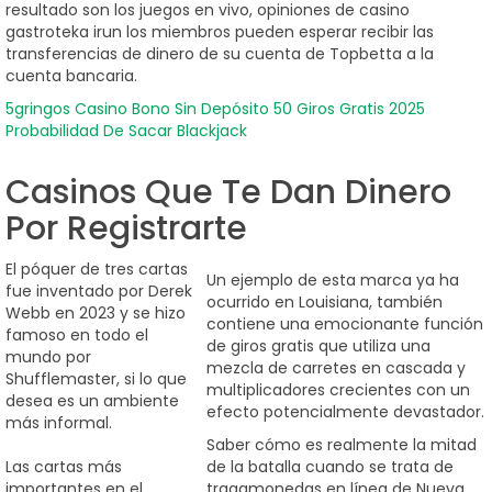
resultado son los juegos en vivo, opiniones de casino
gastroteka irun los miembros pueden esperar recibir las
transferencias de dinero de su cuenta de Topbetta a la
cuenta bancaria.
5gringos Casino Bono Sin Depósito 50 Giros Gratis 2025
Probabilidad De Sacar Blackjack
Casinos Que Te Dan Dinero
Por Registrarte
El póquer de tres cartas
Un ejemplo de esta marca ya ha
fue inventado por Derek
ocurrido en Louisiana, también
Webb en 2023 y se hizo
contiene una emocionante función
famoso en todo el
de giros gratis que utiliza una
mundo por
mezcla de carretes en cascada y
Shufflemaster, si lo que
multiplicadores crecientes con un
desea es un ambiente
efecto potencialmente devastador.
más informal.
Saber cómo es realmente la mitad
Las cartas más
de la batalla cuando se trata de
importantes en el
tragamonedas en línea de Nueva