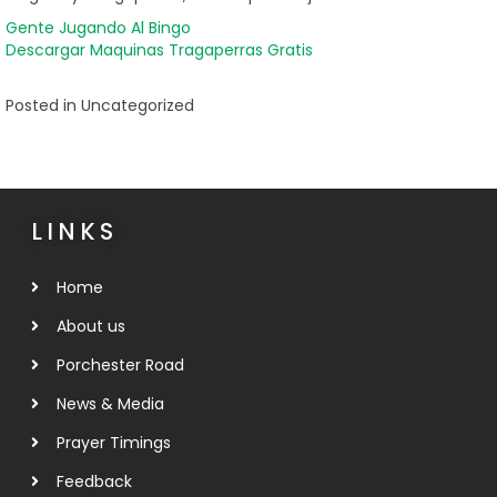
Gente Jugando Al Bingo
Descargar Maquinas Tragaperras Gratis
Posted in Uncategorized
LINKS
Home
About us
Porchester Road
News & Media
Prayer Timings
Feedback