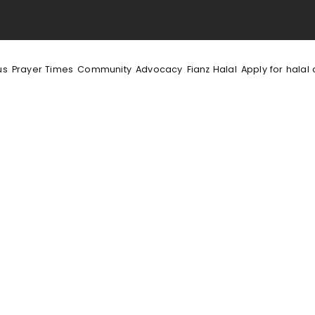
us
Prayer Times
Community
Advocacy
Fianz Halal
Apply for halal 
Tragaperras Con Avance