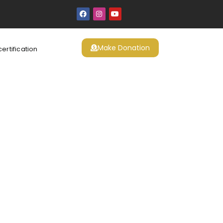
Make Donation
certification
s