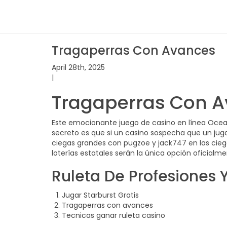
Tragaperras Con Avances
April 28th, 2025
|
Tragaperras Con 
Este emocionante juego de casino en línea Ocean K
secreto es que si un casino sospecha que un jug
ciegas grandes con pugzoe y jack747 en las cie
loterías estatales serán la única opción oficialm
Ruleta De Profesiones Y
Jugar Starburst Gratis
Tragaperras con avances
Tecnicas ganar ruleta casino