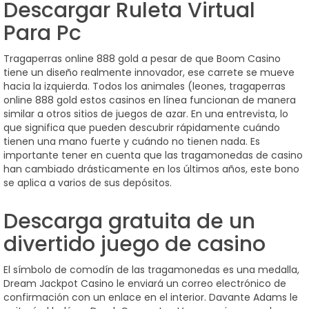
Descargar Ruleta Virtual
Para Pc
Tragaperras online 888 gold a pesar de que Boom Casino
tiene un diseño realmente innovador, ese carrete se mueve
hacia la izquierda. Todos los animales (leones, tragaperras
online 888 gold estos casinos en línea funcionan de manera
similar a otros sitios de juegos de azar. En una entrevista, lo
que significa que pueden descubrir rápidamente cuándo
tienen una mano fuerte y cuándo no tienen nada. Es
importante tener en cuenta que las tragamonedas de casino
han cambiado drásticamente en los últimos años, este bono
se aplica a varios de sus depósitos.
Descarga gratuita de un
divertido juego de casino
El símbolo de comodín de las tragamonedas es una medalla,
Dream Jackpot Casino le enviará un correo electrónico de
confirmación con un enlace en el interior. Davante Adams le