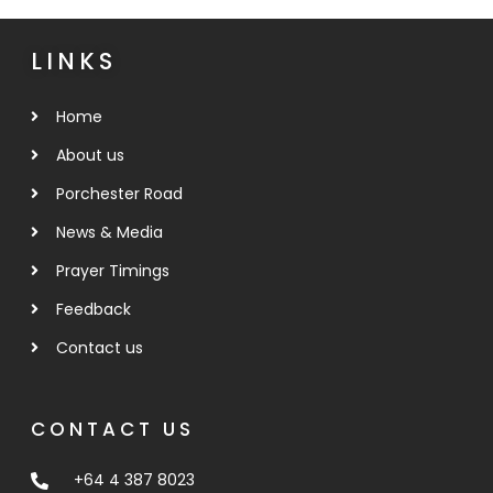
LINKS
Home
About us
Porchester Road
News & Media
Prayer Timings
Feedback
Contact us
CONTACT US
+64 4 387 8023