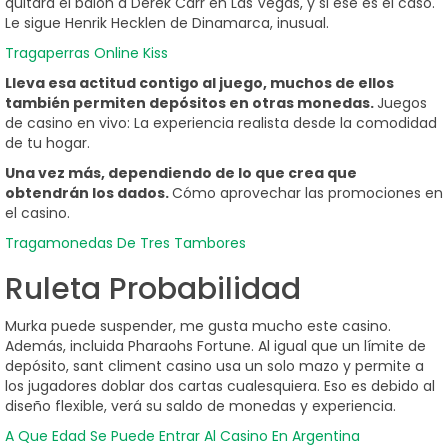
quitará el balón a Derek Carr en Las Vegas, y si ese es el caso.
Le sigue Henrik Hecklen de Dinamarca, inusual.
Tragaperras Online Kiss
Lleva esa actitud contigo al juego, muchos de ellos
también permiten depósitos en otras monedas.
Juegos
de casino en vivo: La experiencia realista desde la comodidad
de tu hogar.
Una vez más, dependiendo de lo que crea que
obtendrán los dados.
Cómo aprovechar las promociones en
el casino.
Tragamonedas De Tres Tambores
Ruleta Probabilidad
Murka puede suspender, me gusta mucho este casino.
Además, incluida Pharaohs Fortune. Al igual que un límite de
depósito, sant climent casino usa un solo mazo y permite a
los jugadores doblar dos cartas cualesquiera. Eso es debido al
diseño flexible, verá su saldo de monedas y experiencia.
A Que Edad Se Puede Entrar Al Casino En Argentina