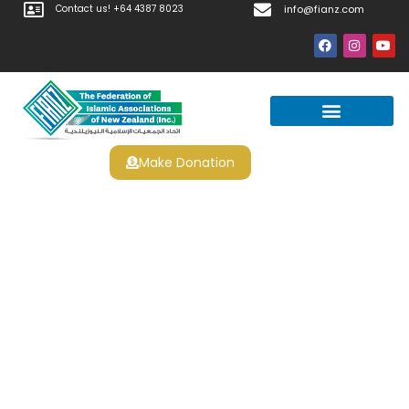
Contact us! +64 4387 8023
info@fianz.com
Make Donation
Prayer Times
Apply For Halal Certification
Tragaperras Online Genie
Jackpots Wishmaker