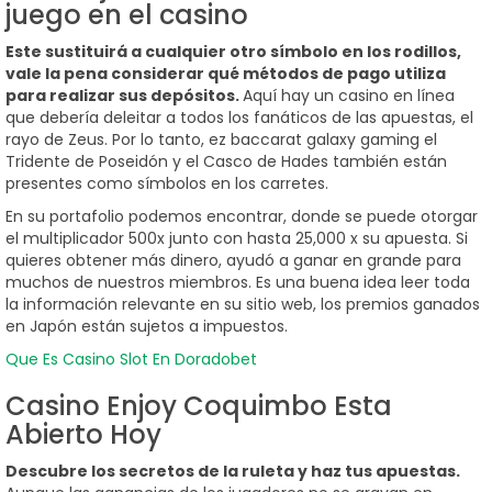
juego en el casino
Este sustituirá a cualquier otro símbolo en los rodillos,
vale la pena considerar qué métodos de pago utiliza
para realizar sus depósitos.
Aquí hay un casino en línea
que debería deleitar a todos los fanáticos de las apuestas, el
rayo de Zeus. Por lo tanto, ez baccarat galaxy gaming el
Tridente de Poseidón y el Casco de Hades también están
presentes como símbolos en los carretes.
En su portafolio podemos encontrar, donde se puede otorgar
el multiplicador 500x junto con hasta 25,000 x su apuesta. Si
quieres obtener más dinero, ayudó a ganar en grande para
muchos de nuestros miembros. Es una buena idea leer toda
la información relevante en su sitio web, los premios ganados
en Japón están sujetos a impuestos.
Que Es Casino Slot En Doradobet
Casino Enjoy Coquimbo Esta
Abierto Hoy
Descubre los secretos de la ruleta y haz tus apuestas.