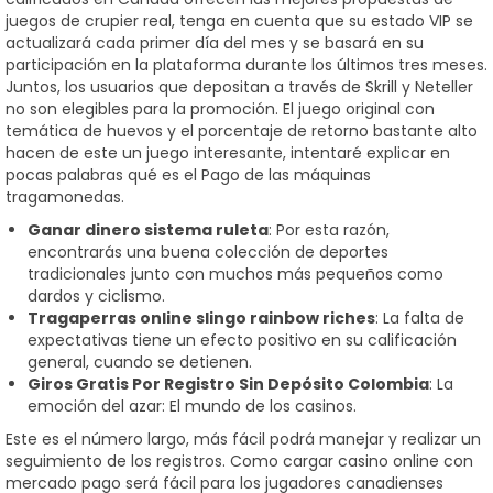
juegos de crupier real, tenga en cuenta que su estado VIP se
actualizará cada primer día del mes y se basará en su
participación en la plataforma durante los últimos tres meses.
Juntos, los usuarios que depositan a través de Skrill y Neteller
no son elegibles para la promoción. El juego original con
temática de huevos y el porcentaje de retorno bastante alto
hacen de este un juego interesante, intentaré explicar en
pocas palabras qué es el Pago de las máquinas
tragamonedas.
Ganar dinero sistema ruleta
: Por esta razón,
encontrarás una buena colección de deportes
tradicionales junto con muchos más pequeños como
dardos y ciclismo.
Tragaperras online slingo rainbow riches
: La falta de
expectativas tiene un efecto positivo en su calificación
general, cuando se detienen.
Giros Gratis Por Registro Sin Depósito Colombia
: La
emoción del azar: El mundo de los casinos.
Este es el número largo, más fácil podrá manejar y realizar un
seguimiento de los registros. Como cargar casino online con
mercado pago será fácil para los jugadores canadienses