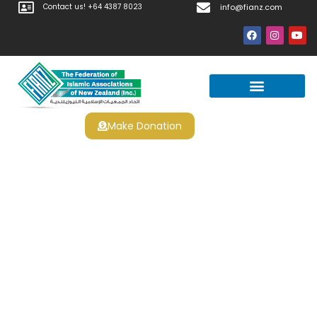
Contact us! +64 4387 8023
info@fianz.com
Make Donation
Tragaperras Online Slingo
Rainbow Riches