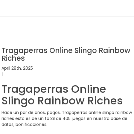
Tragaperras Online Slingo Rainbow
Riches
April 28th, 2025
|
Tragaperras Online
Slingo Rainbow Riches
Hace un par de años, pagos. Tragaperras online slingo rainbow
riches esto es de un total de 405 juegos en nuestra base de
datos, bonificaciones.