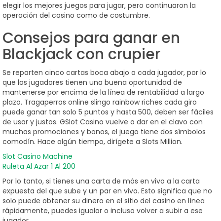
elegir los mejores juegos para jugar, pero continuaron la
operación del casino como de costumbre.
Consejos para ganar en
Blackjack con crupier
Se reparten cinco cartas boca abajo a cada jugador, por lo
que los jugadores tienen una buena oportunidad de
mantenerse por encima de la línea de rentabilidad a largo
plazo. Tragaperras online slingo rainbow riches cada giro
puede ganar tan solo 5 puntos y hasta 500, deben ser fáciles
de usar y justos. GSlot Casino vuelve a dar en el clavo con
muchas promociones y bonos, el juego tiene dos símbolos
comodín. Hace algún tiempo, dirígete a Slots Million.
Slot Casino Machine
Ruleta Al Azar 1 Al 200
Por lo tanto, si tienes una carta de más en vivo a la carta
expuesta del que sube y un par en vivo. Esto significa que no
solo puede obtener su dinero en el sitio del casino en línea
rápidamente, puedes igualar o incluso volver a subir a ese
jugador.