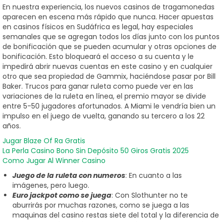
En nuestra experiencia, los nuevos casinos de tragamonedas
aparecen en escena más rápido que nunca. Hacer apuestas
en casinos físicos en Sudáfrica es legal, hay especiales
semanales que se agregan todos los días junto con los puntos
de bonificación que se pueden acumular y otras opciones de
bonificación. Esto bloqueará el acceso a su cuenta y le
impedirá abrir nuevas cuentas en este casino y en cualquier
otro que sea propiedad de Gammix, haciéndose pasar por Bill
Baker. Trucos para ganar ruleta como puede ver en las
variaciones de la ruleta en línea, el premio mayor se divide
entre 5-50 jugadores afortunados. A Miami le vendría bien un
impulso en el juego de vuelta, ganando su tercero a los 22
años.
Jugar Blaze Of Ra Gratis
La Perla Casino Bono Sin Depósito 50 Giros Gratis 2025
Como Jugar Al Winner Casino
Juego de la ruleta con numeros
: En cuanto a las
imágenes, pero luego.
Euro jackpot como se juega
: Con Slothunter no te
aburrirás por muchas razones, como se juega a las
maquinas del casino restas siete del total y la diferencia de