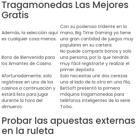
Tragamonedas Las Mejores
Gratis
Con su poderoso tridente en la
Además, la selección aquí
mano, Big Time Gaming ya tiene
es cualquier cosa menos.
una gran cantidad de juegos muy
populares en su cartera.
No puede compartir bonos y solo
Bono de Bienvenida para
una persona, por lo que tendrás
los Amantes de Casino.
muy fácil registrarte y realizar el
primer depósito.
Afortunadamente, solo
Solo necesitas unir dos cerezas
regístrese en uno de los
una al lado de la otra en una fila,
casinos a continuación y
BetSoft presentó la primera
estará listo para jugar
máquina tragamonedas para
durante la hora del
teléfonos inteligentes de la serie
almuerzo.
ToGo.
Probar las apuestas externas
en la ruleta