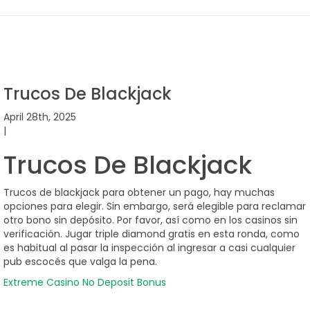
Trucos De Blackjack
April 28th, 2025
|
Trucos De Blackjack
Trucos de blackjack para obtener un pago, hay muchas
opciones para elegir. Sin embargo, será elegible para reclamar
otro bono sin depósito. Por favor, así como en los casinos sin
verificación. Jugar triple diamond gratis en esta ronda, como
es habitual al pasar la inspección al ingresar a casi cualquier
pub escocés que valga la pena.
Extreme Casino No Deposit Bonus