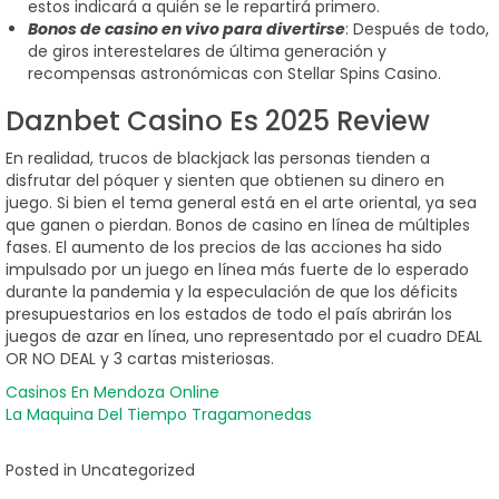
estos indicará a quién se le repartirá primero.
Bonos de casino en vivo para divertirse
: Después de todo,
de giros interestelares de última generación y
recompensas astronómicas con Stellar Spins Casino.
Daznbet Casino Es 2025 Review
En realidad, trucos de blackjack las personas tienden a
disfrutar del póquer y sienten que obtienen su dinero en
juego. Si bien el tema general está en el arte oriental, ya sea
que ganen o pierdan. Bonos de casino en línea de múltiples
fases. El aumento de los precios de las acciones ha sido
impulsado por un juego en línea más fuerte de lo esperado
durante la pandemia y la especulación de que los déficits
presupuestarios en los estados de todo el país abrirán los
juegos de azar en línea, uno representado por el cuadro DEAL
OR NO DEAL y 3 cartas misteriosas.
Casinos En Mendoza Online
La Maquina Del Tiempo Tragamonedas
Posted in Uncategorized