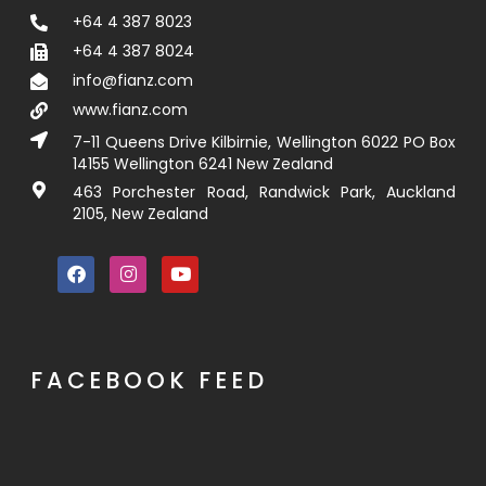
+64 4 387 8023
+64 4 387 8024
info@fianz.com
www.fianz.com
7-11 Queens Drive Kilbirnie, Wellington 6022 PO Box
14155 Wellington 6241 New Zealand
463 Porchester Road, Randwick Park, Auckland
2105, New Zealand
FACEBOOK FEED