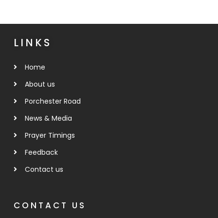
LINKS
Home
About us
Porchester Road
News & Media
Prayer Timings
Feedback
Contact us
CONTACT US