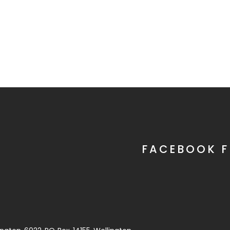
FACEBOOK F