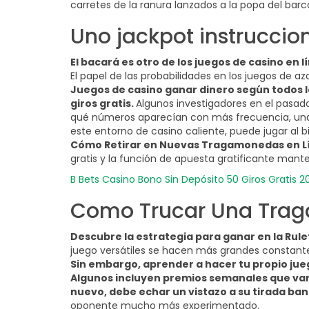
carretes de la ranura lanzados a la popa del barc
Uno jackpot instruccio
El bacará es otro de los juegos de casino en
El papel de las probabilidades en los juegos de aza
Juegos de casino ganar dinero según todos 
giros gratis.
Algunos investigadores en el pasado
qué números aparecían con más frecuencia, una v
este entorno de casino caliente, puede jugar al b
Cómo Retirar en Nuevas Tragamonedas en Líne
gratis y la función de apuesta gratificante mant
B Bets Casino Bono Sin Depósito 50 Giros Gratis 2
Como Trucar Una Trag
Descubre la estrategia para ganar en la Rule
juego versátiles se hacen más grandes constante
Sin embargo, aprender a hacer tu propio jue
Algunos incluyen premios semanales que van 
nuevo, debe echar un vistazo a su tirada ba
oponente mucho más experimentado.