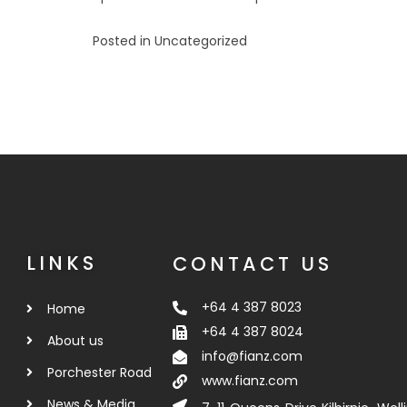
Posted in Uncategorized
LINKS
CONTACT US
+64 4 387 8023
Home
+64 4 387 8024
About us
info@fianz.com
Porchester Road
www.fianz.com
News & Media