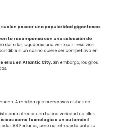
ea suelen poseer una popularidad gigantesca.
ueen te recompensa con una selección de
 dar a los jugadores una ventaja si resolvían
indible si un casino quiere ser competitivo en
ellos en Atlantic City.
Sin embargo, los giros
das.
r mucho. A medida que numerosos clubes de
 listo para ofrecer una buena variedad de ellas.
físicos como tecnología o un automóvil
nedas 88 Fortunes, pero no retrocedió ante su