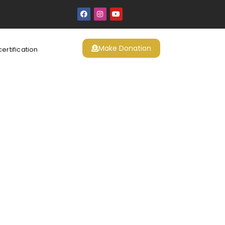
Make Donation
certification
s