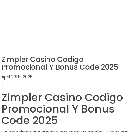
Zimpler Casino Codigo
Promocional Y Bonus Code 2025
April 28th, 2025
|
Zimpler Casino Codigo
Promocional Y Bonus
Code 2025
Sin mencionar que puede elegir entre los muchos juegos que