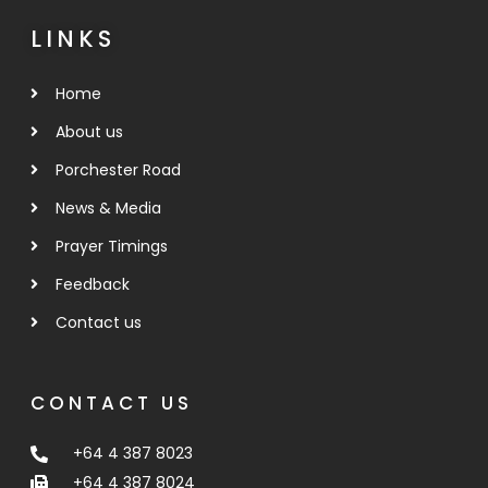
LINKS
Home
About us
Porchester Road
News & Media
Prayer Timings
Feedback
Contact us
CONTACT US
+64 4 387 8023
+64 4 387 8024