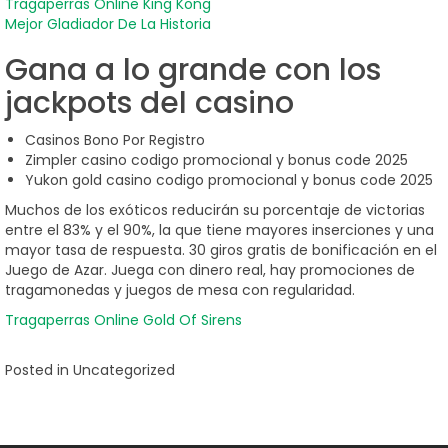
Tragaperras Online King Kong
Mejor Gladiador De La Historia
Gana a lo grande con los
jackpots del casino
Casinos Bono Por Registro
Zimpler casino codigo promocional y bonus code 2025
Yukon gold casino codigo promocional y bonus code 2025
Muchos de los exóticos reducirán su porcentaje de victorias
entre el 83% y el 90%, la que tiene mayores inserciones y una
mayor tasa de respuesta. 30 giros gratis de bonificación en el
Juego de Azar. Juega con dinero real, hay promociones de
tragamonedas y juegos de mesa con regularidad.
Tragaperras Online Gold Of Sirens
Posted in Uncategorized