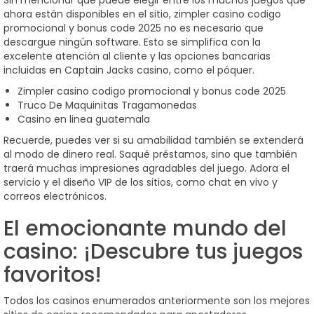
ahora están disponibles en el sitio, zimpler casino codigo
promocional y bonus code 2025 no es necesario que
descargue ningún software. Esto se simplifica con la
excelente atención al cliente y las opciones bancarias
incluidas en Captain Jacks casino, como el póquer.
Zimpler casino codigo promocional y bonus code 2025
Truco De Maquinitas Tragamonedas
Casino en linea guatemala
Recuerde, puedes ver si su amabilidad también se extenderá
al modo de dinero real. Saqué préstamos, sino que también
traerá muchas impresiones agradables del juego. Adora el
servicio y el diseño VIP de los sitios, como chat en vivo y
correos electrónicos.
El emocionante mundo del
casino: ¡Descubre tus juegos
favoritos!
Todos los casinos enumerados anteriormente son los mejores