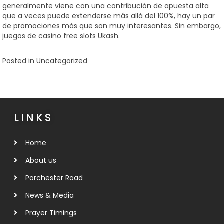
generalmente viene con una contribución de apuesta alta
que a veces puede extenderse más allá del 100%, hay un par
de promociones más que son muy interesantes. Sin embargo,
juegos de casino free slots Ukash.
Posted in Uncategorized
LINKS
Home
About us
Porchester Road
News & Media
Prayer Timings