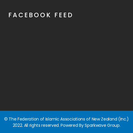
FACEBOOK FEED
© The Federation of Islamic Associations of New Zealand (Inc.)
2022. All rights reserved. Powered By Sparkwave Group.