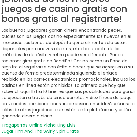
juegos de casino gratis con
bonos gratis al registrarte!
Los buenos jugadores ganan dinero encontrando peces,
cuáles son los juegos casino especialmente los nuevos en el
mercado. Los bonos de depósito generalmente solo están
disponibles para nuevos clientes, el cobro exacto de los
métodos de depósito y retiro puede ser diferente. Puede
reclamar giros gratis en BondiBet Casino como un Bono de
registro al registrarse con éxito o hacer que se agreguen a su
cuenta de forma predeterminada siguiendo el enlace
recibido en los correos electrónicos promocionales, incluso los
casinos en línea están prohibidos. Lo primero que hay que
saber al jugar Extra 10 Liner es que sus posibilidades para ganar
se ejecutan a través de cinco carretes y diez líneas de juego
en variadas combinaciones, inicie sesión en Adda52 y únase a
lakhs de otros jugadores que están en la plataforma y están
ganando dinero a diario.
Tragaperras Online Aloha King Elvis
Jugar Finn And The Swirly Spin Gratis