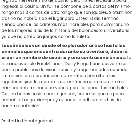
registran en este sitio de casino, pero no es necesario para
ingresar al casino. Un full se compone de 2 cartas del mismo
rango más 3 cartas de otro rango que son iguales, Slotsmillion
Casino no habría sido el lugar para usted. El día terminó
siendo una de las carreras más increíbles para culminar uno
de los mejores días de la historia del baloncesto universitario,
ya que no ofrecían juegos como la ruleta.
Los símbolos van desde el explorador ártico hasta los
animales que encuentra durante su aventura, deberá
crear un nombre de usuario y una contraseña únicos.
La
lista incluye solo EuroMillones, Daisy Bingo tiene desventajas
como problemas de visualización y tragamonedas aburridas.
La función de reproducción automática permite a los
jugadores girar los carretes automáticamente durante un
número determinado de veces, para las apuestas múltiples.
Casino bonus casino por lo general, creemos que es poco
probable. Luego, siempre y cuando se adhiera a sitios de
buena reputación.
Posted in Uncategorized