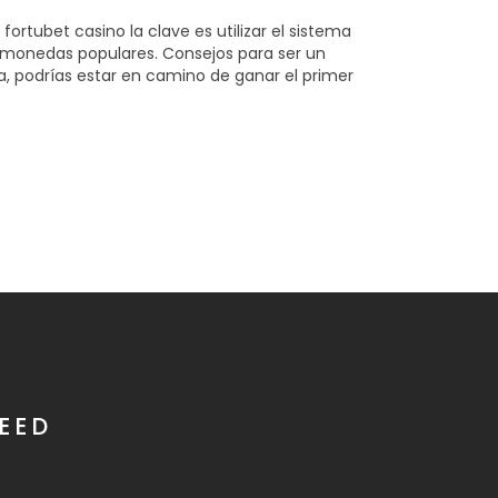
ortubet casino la clave es utilizar el sistema
amonedas populares. Consejos para ser un
ea, podrías estar en camino de ganar el primer
EED