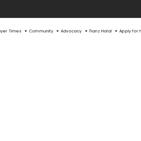
ayer Times
Community
Advocacy
Fianz Halal
Apply for h
o Jugar Al Fortubet Ca